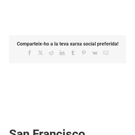
Comparteix-ho a la teva xarxa social preferida!
Facebook
X
Reddit
LinkedIn
Tumblr
Pinterest
Vk
Email:
San Francisco