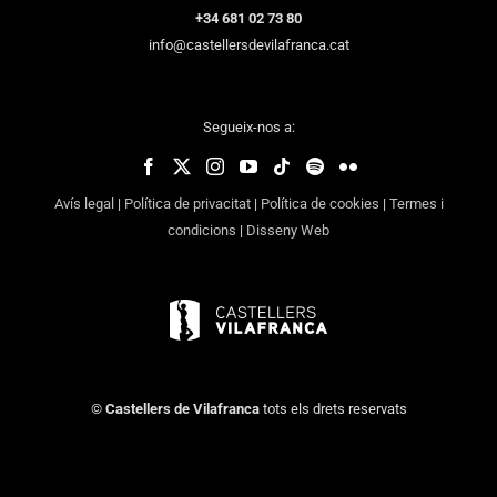
+34 681 02 73 80
info@castellersdevilafranca.cat
Segueix-nos a:
Avís legal
|
Política de privacitat
|
Política de cookies
|
Termes i
condicions
|
Disseny Web
©
Castellers de Vilafranca
tots els drets reservats