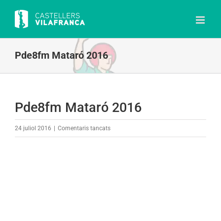
Skip
to
content
Pde8fm Mataró 2016
Pde8fm Mataró 2016
a
24 juliol 2016
|
Comentaris tancats
Pde8fm
Mataró
2016