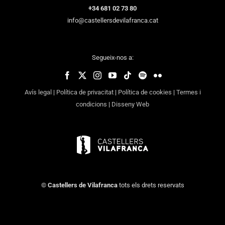
+34 681 02 73 80
info@castellersdevilafranca.cat
Segueix-nos a:
Avís legal
|
Política de privacitat
|
Política de cookies
|
Termes i
condicions
|
Disseny Web
©
Castellers de Vilafranca
tots els drets reservats