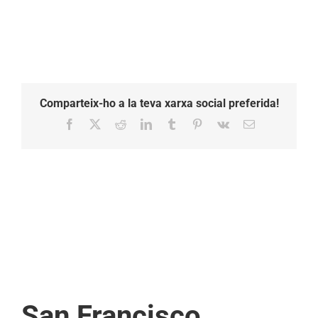
Comparteix-ho a la teva xarxa social preferida!
Facebook
X
Reddit
LinkedIn
Tumblr
Pinterest
Vk
Email:
San Francisco