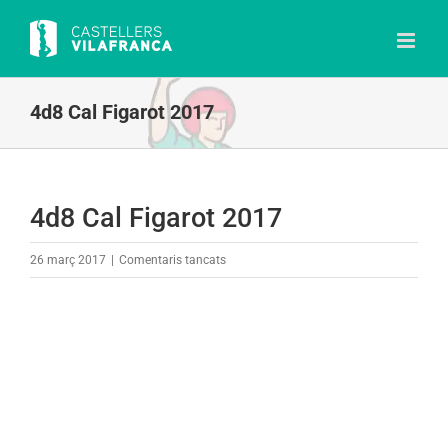
Skip
to
content
4d8 Cal Figarot 2017
4d8 Cal Figarot 2017
a
26 març 2017
|
Comentaris tancats
4d8
Cal
Figarot
2017