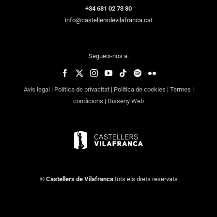
+34 681 02 73 80
info@castellersdevilafranca.cat
Segueix-nos a:
Avís legal
|
Política de privacitat
|
Política de cookies
|
Termes i
condicions
|
Disseny Web
©
Castellers de Vilafranca
tots els drets reservats