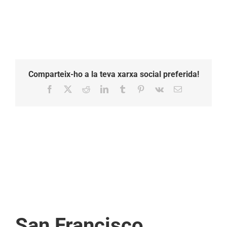
Comparteix-ho a la teva xarxa social preferida!
Facebook
X
Reddit
LinkedIn
Tumblr
Pinterest
Vk
Email:
San Francisco