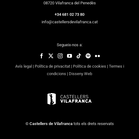
08720 Vilafranca del Penedès
+34 681 02 73 80
info@castellersdevilafranca.cat
Segueix-nos a:
Avís legal
|
Política de privacitat
|
Política de cookies
|
Termes i
condicions
|
Disseny Web
©
Castellers de Vilafranca
tots els drets reservats