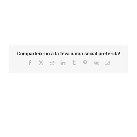
10.16.54
Comparteix-ho a la teva xarxa social preferida!
Facebook
X
Reddit
LinkedIn
Tumblr
Pinterest
Vk
Email: