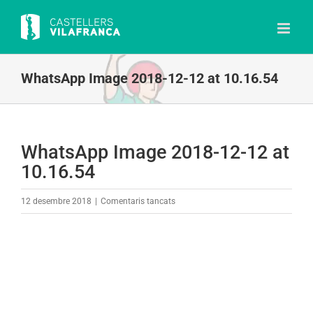
Skip
to
content
WhatsApp Image 2018-12-12 at 10.16.54
WhatsApp Image 2018-12-12 at
10.16.54
a
12 desembre 2018
|
Comentaris tancats
WhatsApp
Image
2018-
12-
12
at