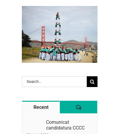
l:
Search
for:
Comentaris
Recent
Comunicat
candidatura CCCC