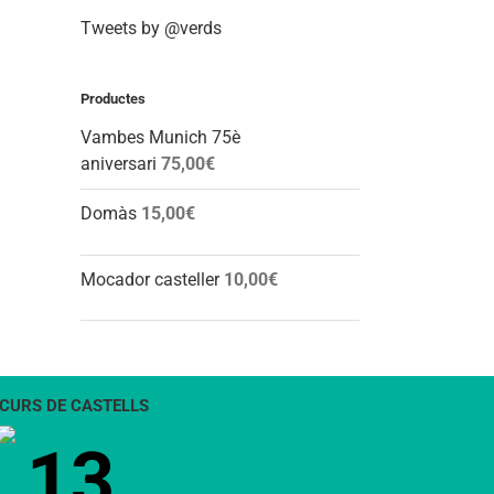
Tweets by @verds
Productes
Vambes Munich 75è
aniversari
75,00
€
Domàs
15,00
€
Mocador casteller
10,00
€
CURS DE CASTELLS
13