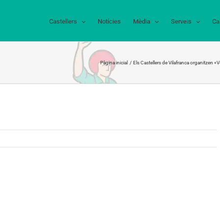
Castellers
Notícies
Mèdia
Serveis
Ca
Pàgina inicial
Els Castellers de Vilafranca organitzen «V