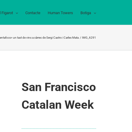
l Figarot
Contacte
Human Towers
Botiga
entafocs» un tast de vins a càrrec de Sergi Castro i Carles Mata
IMG_6291
San Francisco
Catalan Week