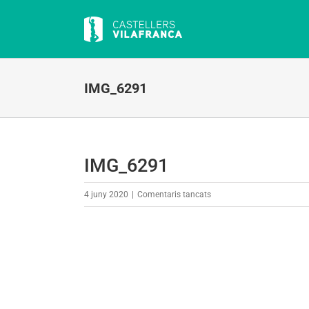
Skip
to
content
IMG_6291
IMG_6291
a
4 juny 2020
|
Comentaris tancats
IMG_6291