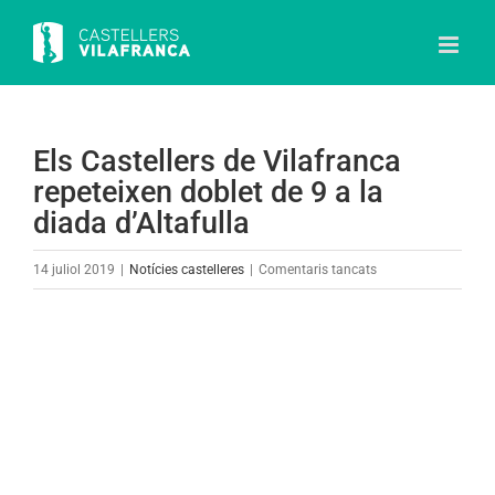
Skip
to
content
Els Castellers de Vilafranca
repeteixen doblet de 9 a la
diada d’Altafulla
a
14 juliol 2019
|
Notícies castelleres
|
Comentaris tancats
Els
Castellers
View
de
Larger
Vilafranca
Image
repeteixen
doblet
de
9