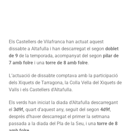
a
la
diada
d’Altafulla
Els Castellers de Vilafranca han actuat aquest
dissabte a Altafulla i han descarregat el segon
doblet
de 9
de la temporada, acompanyat del segon
pilar de
7 amb folre
i una
torre de 8 amb folre
.
L’actuació de dissabte comptava amb la participació
dels Xiquets de Tarragona, la Colla Vella del Xiquets de
Valls i els Castellers d’Altafulla.
Els verds han iniciat la diada d’Altafulla descarregant
el
3d9f,
quart d’aquest any, seguit del segon
4d9f
,
després d’haver descarregat el primer la setmana
passada a la diada del Pla de la Seu,
i una
torre de 8
amb folre
.