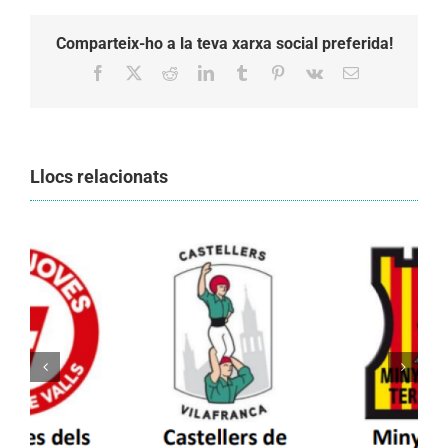
Comparteix-ho a la teva xarxa social preferida!
Facebook
X
Reddit
LinkedIn
Tumblr
Pinterest
Vk
Email:
Llocs relacionats
Els Castellers de Vilafranca unieixen tradició i
patrimoni en un viatge de colla a la Vall
d’Aran i a la Vall de Boí