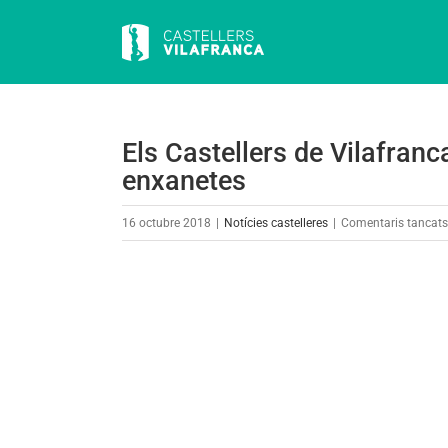
Skip
to
content
Els Castellers de Vilafran
enxanetes
16 octubre 2018
|
Notícies castelleres
|
Comentaris tancats
View
Larger
Image