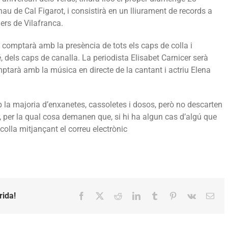
 nau de Cal Figarot, i consistirà en un lliurament de records a
lers de Vilafranca.
 comptarà amb la presència de tots els caps de colla i
é, dels caps de canalla. La periodista Elisabet Carnicer serà
ptarà amb la música en directe de la cantant i actriu Elena
 la majoria d’enxanetes, cassoletes i dosos, però no descarten
, per la qual cosa demanen que, si hi ha algun cas d’algú que
colla mitjançant el correu electrònic
rida!
Facebook
X
Reddit
LinkedIn
Tumblr
Pinterest
Vk
Emai