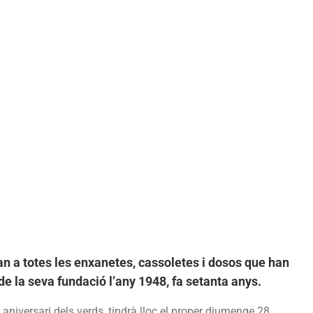
enxanetes
n a totes les enxanetes, cassoletes i dosos que han
de la seva fundació l’any 1948, fa setanta anys.
aniversari dels verds, tindrà lloc el proper diumenge 28