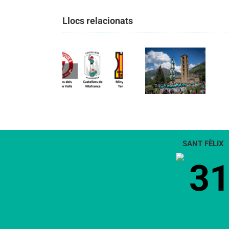
Llocs relacionats
Els
Els
Castellers
Castellers
de
de
Vilafranca
Vilafranca
organitzen
unieixen
la segona
Comunicat
tradició i
edició de
candidatura
patrimoni
Festa
CCCC
en un
Canalla, un
viatge de
matí
colla a la
d’activitats
Vall d’Aran i
per als més
a la Vall de
petits de la
Boí
comarca
SANT FÈLIX
3