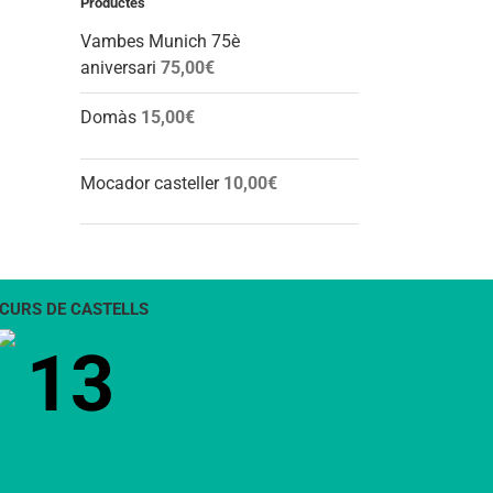
Productes
Vambes Munich 75è
aniversari
75,00
€
Domàs
15,00
€
Mocador casteller
10,00
€
CURS DE CASTELLS
13