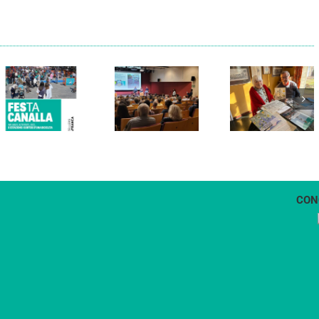
Els Verds
Cal Figarot
presenten el
lidera el
llibre
primer
“Petita
projecte
història
d’energia
dels
comunitària
Castellers
de
de
Vilafranca
Vilafranca”
CON
1