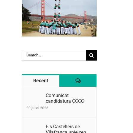
Search
for:
Comentaris
Recent
Comunicat
candidatura CCCC
30 juliol 2026
Els Castellers de
Vilafranca unieixen