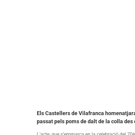
Els Castellers de Vilafranca homenatjara
passat pels poms de dalt de la colla des 
L’acte, que s’emmarca en la celebració del 70è 