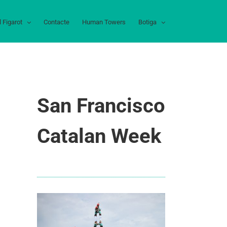
l Figarot
Contacte
Human Towers
Botiga
San Francisco
Catalan Week