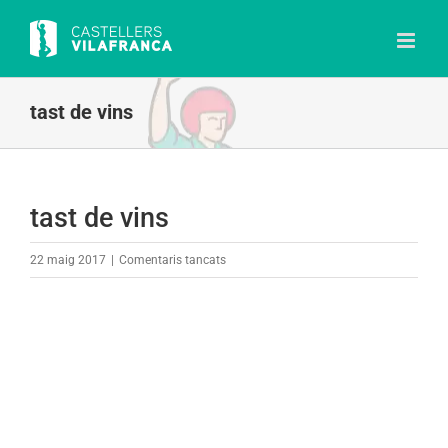
Skip
to
content
tast de vins
tast de vins
a
22 maig 2017
|
Comentaris tancats
tast
de
vins