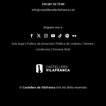
+34 681 02 73 80
info@castellersdevilafranca.cat
Segueix-nos a:
Avís legal
|
Política de privacitat
|
Política de cookies
|
Termes i
condicions
|
Disseny Web
©
Castellers de Vilafranca
tots els drets reservats