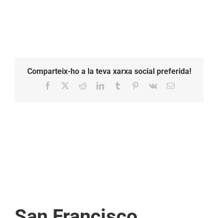
Comparteix-ho a la teva xarxa social preferida!
Facebook
X
Reddit
LinkedIn
Tumblr
Pinterest
Vk
Email:
San Francisco