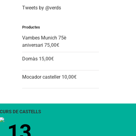
Tweets by @verds
Productes
Vambes Munich 75è
aniversari
75,00
€
Domàs
15,00
€
Mocador casteller
10,00
€
CURS DE CASTELLS
13