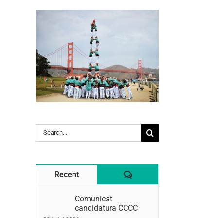
Search
l:
for:
Comentaris
Recent
Comunicat
candidatura CCCC