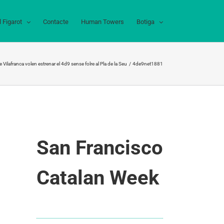
l Figarot
Contacte
Human Towers
Botiga
e Vilafranca volen estrenar el 4d9 sense folre al Pla de la Seu
4de9net1881
San Francisco
Catalan Week