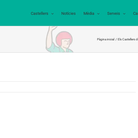
Castellers
Notícies
Mèdia
Serveis
Ca
Pàgina inicial
Els Castellers d