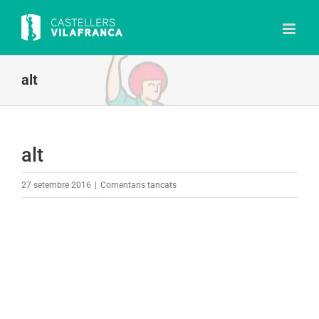
Skip
to
content
alt
alt
a
27 setembre 2016
|
Comentaris tancats
alt