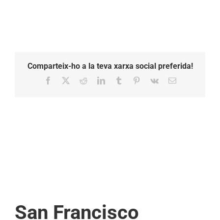
Comparteix-ho a la teva xarxa social preferida!
Facebook
X
Reddit
LinkedIn
Tumblr
Pinterest
Vk
Email:
San Francisco