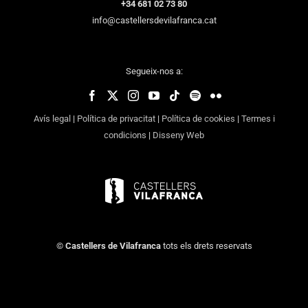
+34 681 02 73 80
info@castellersdevilafranca.cat
Segueix-nos a:
Avís legal
|
Política de privacitat
|
Política de cookies
|
Termes i
condicions
|
Disseny Web
©
Castellers de Vilafranca
tots els drets reservats