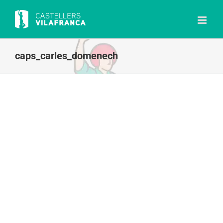
Skip
to
content
caps_carles_domenech