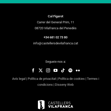
Cal Figarot
Carrer del General Prim, 11
08720 Vilafranca del Penedès
+34 681 02 73 80
info@castellersdevilafranca.cat
Segueix-nos a:
Avís legal
|
Política de privacitat
|
Política de cookies
|
Termes i
condicions
|
Disseny Web