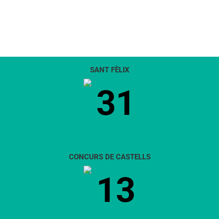
SANT FÈLIX
31
CONCURS DE CASTELLS
13