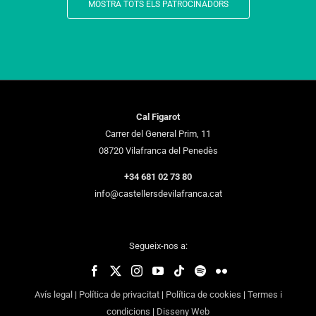
MOSTRA TOTS ELS PATROCINADORS
Cal Figarot
Carrer del General Prim, 11
08720 Vilafranca del Penedès
+34 681 02 73 80
info@castellersdevilafranca.cat
Segueix-nos a:
Avís legal
|
Política de privacitat
|
Política de cookies
|
Termes i
condicions
|
Disseny Web