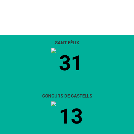
SANT FÈLIX
31
CONCURS DE CASTELLS
13