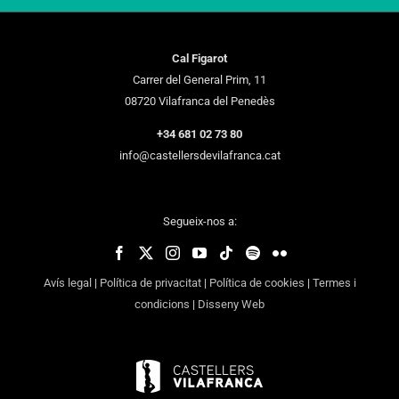
Cal Figarot
Carrer del General Prim, 11
08720 Vilafranca del Penedès
+34 681 02 73 80
info@castellersdevilafranca.cat
Segueix-nos a:
Avís legal
|
Política de privacitat
|
Política de cookies
|
Termes i
condicions
|
Disseny Web