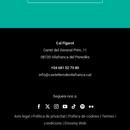
Cal Figarot
Carrer del General Prim, 11
08720 Vilafranca del Penedès
+34 681 02 73 80
info@castellersdevilafranca.cat
Segueix-nos a:
Avís legal
|
Política de privacitat
|
Política de cookies
|
Termes i
condicions
|
Disseny Web