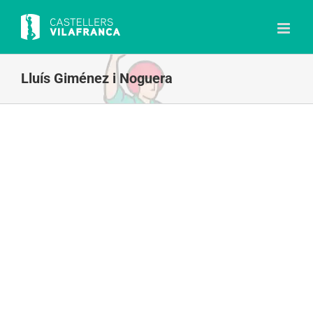
Skip
to
content
Lluís Giménez i Noguera