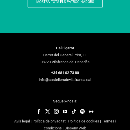
MOSTRA TOTS ELS PATROCINADORS
Cal Figarot
Carrer del General Prim, 11
08720 Vilafranca del Penedès
+34 681 02 73 80
info@castellersdevilafranca.cat
Segueix-nos a:
Avís legal
|
Política de privacitat
|
Política de cookies
|
Termes i
condicions
|
Disseny Web