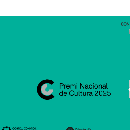
CON
1