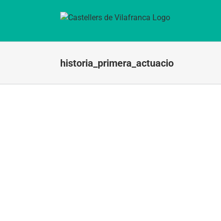
Skip
to
content
historia_primera_actuacio