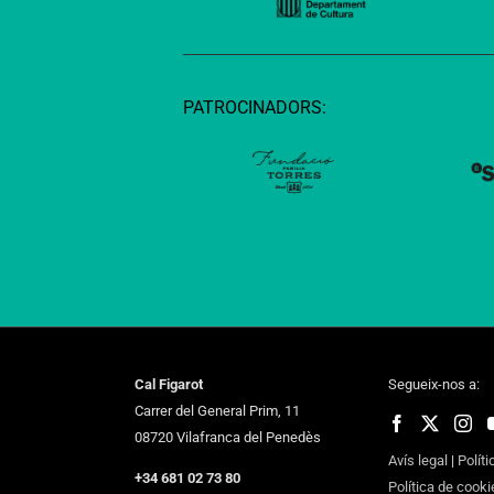
PATROCINADORS:
Cal Figarot
Segueix-nos a:
Carrer del General Prim, 11
08720 Vilafranca del Penedès
Avís legal
|
Políti
+34 681 02 73 80
Política de cooki