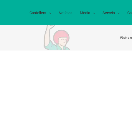
Castellers
Notícies
Mèdia
Serveis
Ca
Pàgina ini