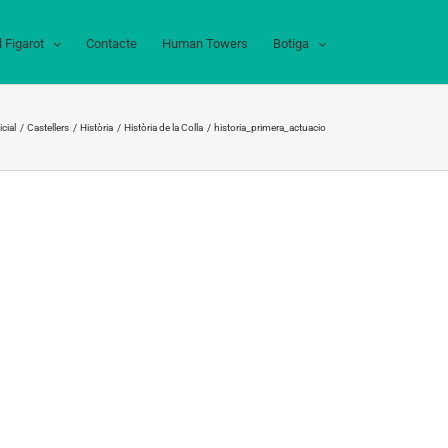
l Figarot
Contacte
Human Towers
Botiga
cial
Castellers
Història
Història de la Colla
historia_primera_actuacio