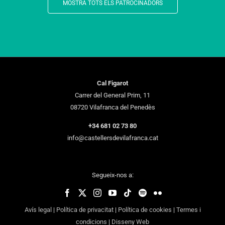
MOSTRA TOTS ELS PATROCINADORS
Cal Figarot
Carrer del General Prim, 11
08720 Vilafranca del Penedès
+34 681 02 73 80
info@castellersdevilafranca.cat
Segueix-nos a:
Avís legal
|
Política de privacitat
|
Política de cookies
|
Termes i
condicions
|
Disseny Web