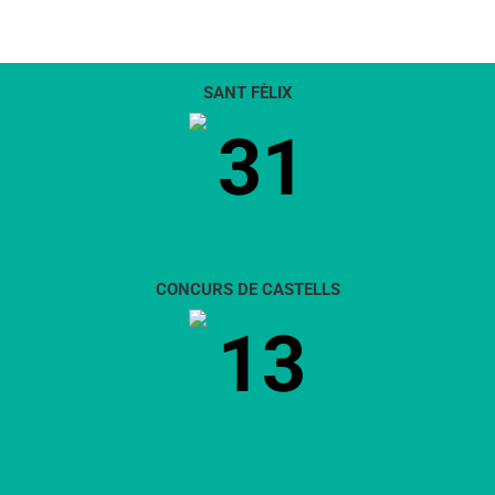
SANT FÈLIX
31
CONCURS DE CASTELLS
13