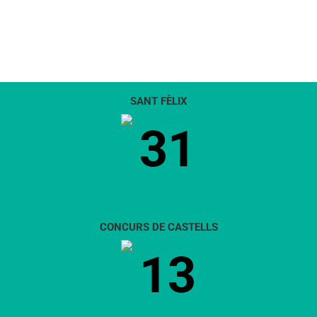
SANT FÈLIX
31
CONCURS DE CASTELLS
13