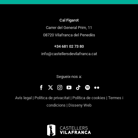
Cal Figarot
Carrer del General Prim, 11
08720 Vilafranca del Penedès
+34 681 02 73 80
info@castellersdevilafranca.cat
Segueix-nos a:
Avís legal
|
Política de privacitat
|
Política de cookies
|
Termes i
condicions
|
Disseny Web