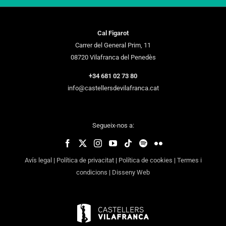
Cal Figarot
Carrer del General Prim, 11
08720 Vilafranca del Penedès
+34 681 02 73 80
info@castellersdevilafranca.cat
Segueix-nos a:
Avís legal
|
Política de privacitat
|
Política de cookies
|
Termes i
condicions
|
Disseny Web