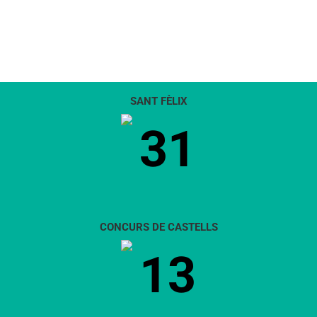
SANT FÈLIX
31
CONCURS DE CASTELLS
13