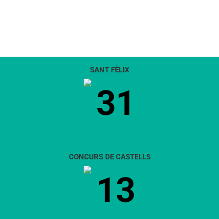
SANT FÈLIX
31
CONCURS DE CASTELLS
13