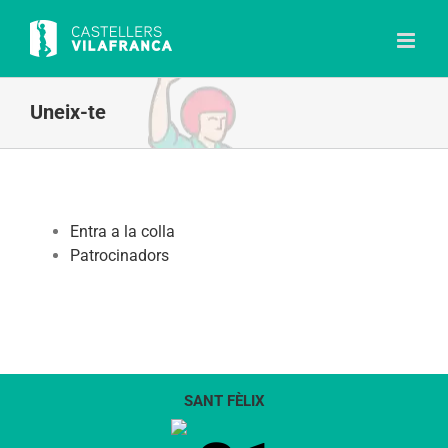
Skip
to
content
Uneix-te
Entra a la colla
Patrocinadors
SANT FÈLIX