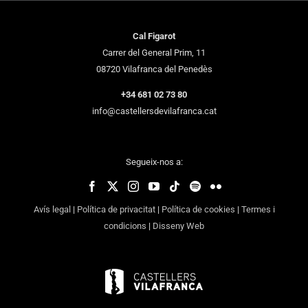
Cal Figarot
Carrer del General Prim, 11
08720 Vilafranca del Penedès
+34 681 02 73 80
info@castellersdevilafranca.cat
Segueix-nos a:
Avís legal
|
Política de privacitat
|
Política de cookies
|
Termes i
condicions
|
Disseny Web