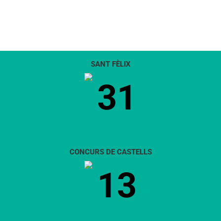
SANT FÈLIX
31
CONCURS DE CASTELLS
13