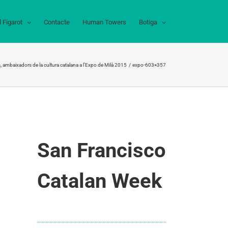
l Figarot
Contacte
Human Towers
Botiga
ls, ambaixadors de la cultura catalana a l’Expo de Milà 2015
expo-603×357
San Francisco
Catalan Week