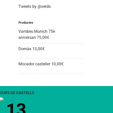
Tweets by @verds
Productes
Vambes Munich 75è
aniversari
75,00
€
Domàs
15,00
€
Mocador casteller
10,00
€
CURS DE CASTELLS
13