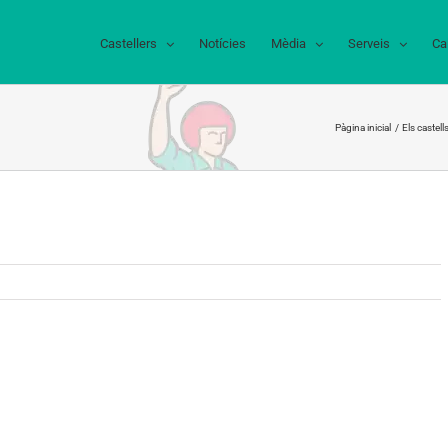
Castellers
Notícies
Mèdia
Serveis
Ca
Pàgina inicial
Els castel