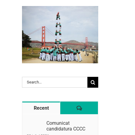
l:
Search
for:
Comentaris
Recent
Comunicat
candidatura CCCC