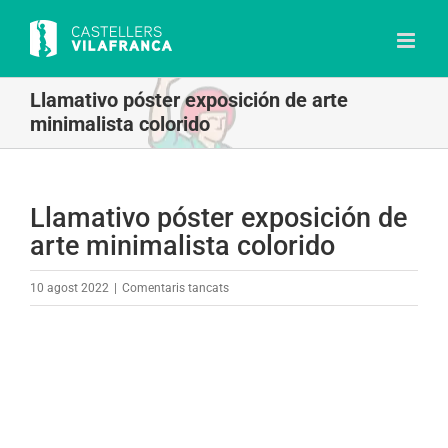
Skip
to
content
Llamativo póster exposición de arte
minimalista colorido
Llamativo póster exposición de
arte minimalista colorido
a
10 agost 2022
|
Comentaris tancats
Llamativo
póster
exposición
de
arte
minimalista