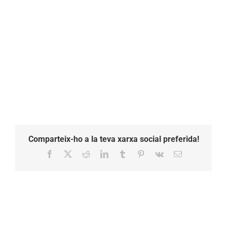
colorido
Comparteix-ho a la teva xarxa social preferida!
Facebook
X
Reddit
LinkedIn
Tumblr
Pinterest
Vk
Email: