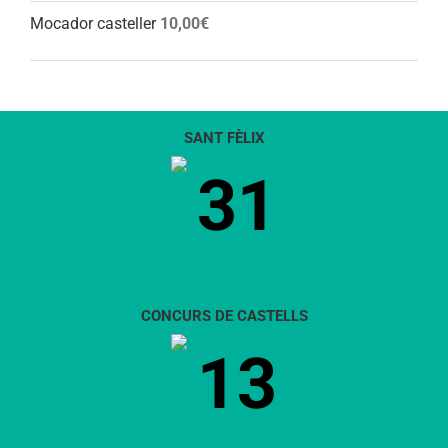
Mocador casteller
10,00
€
SANT FÈLIX
31
CONCURS DE CASTELLS
13