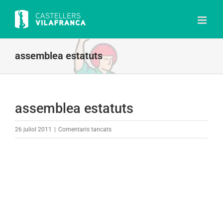
Skip
to
content
assemblea estatuts
assemblea estatuts
a
26 juliol 2011
|
Comentaris tancats
assemblea
estatuts