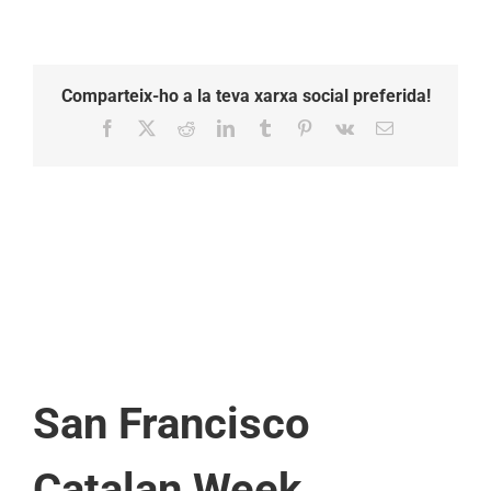
Comparteix-ho a la teva xarxa social preferida!
Facebook
X
Reddit
LinkedIn
Tumblr
Pinterest
Vk
Email:
San Francisco
Catalan Week