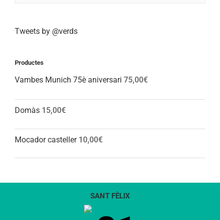
Tweets by @verds
Productes
Vambes Munich 75è aniversari
75,00
€
Domàs
15,00
€
Mocador casteller
10,00
€
SANT FÈLIX