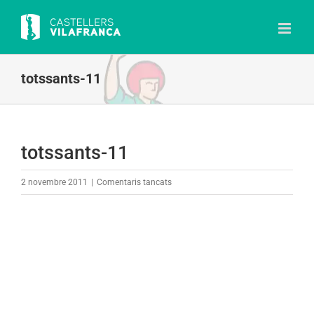
Skip
to
content
totssants-11
totssants-11
a
2 novembre 2011
|
Comentaris tancats
totssants-
11