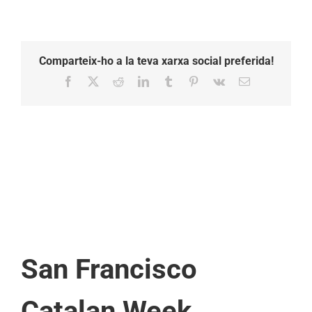
Comparteix-ho a la teva xarxa social preferida!
Facebook
X
Reddit
LinkedIn
Tumblr
Pinterest
Vk
Email:
San Francisco
Catalan Week