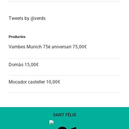
Tweets by @verds
Productes
Vambes Munich 75è aniversari
75,00
€
Domàs
15,00
€
Mocador casteller
10,00
€
SANT FÈLIX