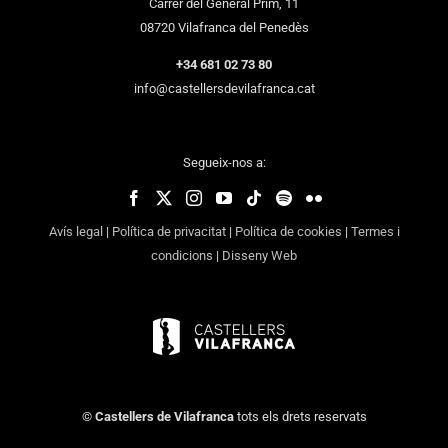
Carrer del General Prim, 11
08720 Vilafranca del Penedès
+34 681 02 73 80
info@castellersdevilafranca.cat
Segueix-nos a:
Avís legal
|
Política de privacitat
|
Política de cookies
|
Termes i
condicions
|
Disseny Web
©
Castellers de Vilafranca
tots els drets reservats