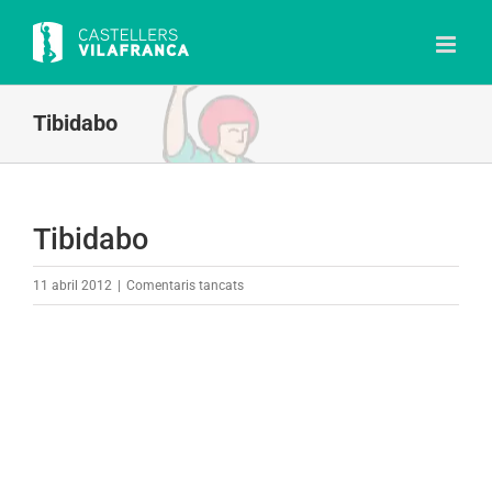
Skip
to
content
Tibidabo
Tibidabo
a
11 abril 2012
|
Comentaris tancats
Tibidabo