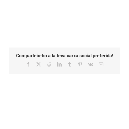
Comparteix-ho a la teva xarxa social preferida!
Facebook
X
Reddit
LinkedIn
Tumblr
Pinterest
Vk
Email: