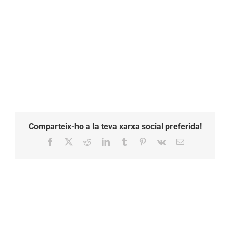
Comparteix-ho a la teva xarxa social preferida!
Facebook
X
Reddit
LinkedIn
Tumblr
Pinterest
Vk
Email: