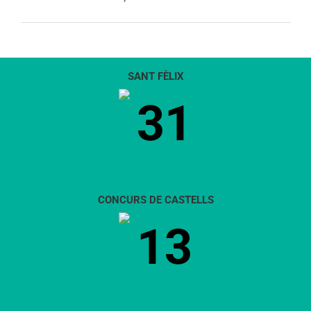
SANT FÈLIX
31
CONCURS DE CASTELLS
13