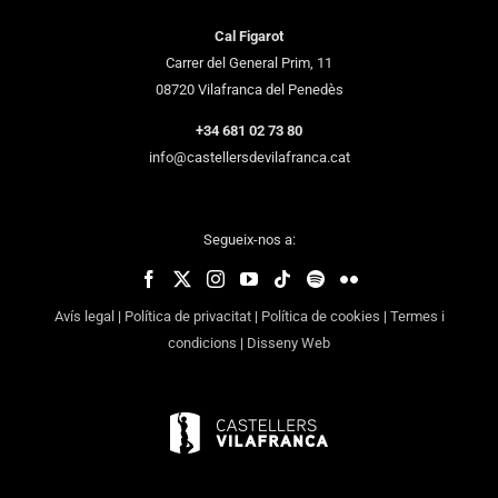
Cal Figarot
Carrer del General Prim, 11
08720 Vilafranca del Penedès
+34 681 02 73 80
info@castellersdevilafranca.cat
Segueix-nos a:
Avís legal
|
Política de privacitat
|
Política de cookies
|
Termes i
condicions
|
Disseny Web