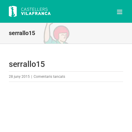
Skip
to
content
serrallo15
serrallo15
a
28 juny 2015
|
Comentaris tancats
serrallo15