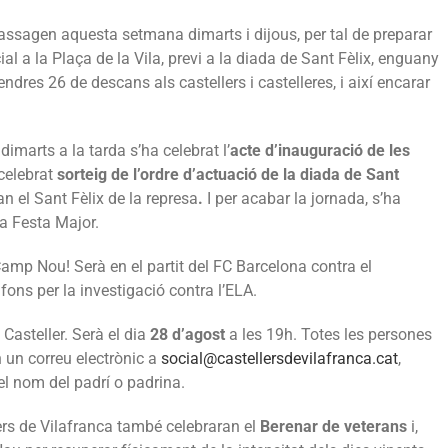
assagen aquesta setmana dimarts i dijous, per tal de preparar
al a la Plaça de la Vila, previ a la diada de Sant Fèlix, enguany
endres 26 de descans als castellers i castelleres, i així encarar
dimarts a la tarda s’ha celebrat l’
acte d’inauguració de les
celebrat
sorteig de l’ordre d’actuació de la diada de Sant
n el Sant Fèlix de la represa
.
I per acabar la jornada, s’ha
a Festa Major.
amp Nou! Serà en el partit del FC Barcelona contra el
 fons per la investigació contra l’ELA.
 Casteller. Serà el dia
28 d’agost
a les 19h. Totes les persones
n un correu electrònic a
social@castellersdevilafranca.cat
,
 el nom del padrí o padrina.
lers de Vilafranca també celebraran el
Berenar de veterans
i,