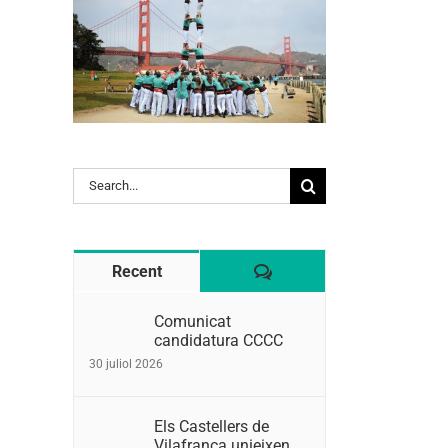
Search
for:
Comentaris
Recent
Comunicat
candidatura CCCC
30 juliol 2026
Els Castellers de
Vilafranca unieixen