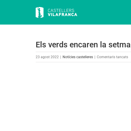
Skip
to
content
Els verds encaren la setma
a
23 agost 2022
|
Notícies castelleres
|
Comentaris tancats
El
v
View
e
Larger
la
Image
s
pr
a
F
M