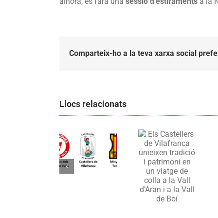
alhora, es farà una
sessió d’estiraments
a la 
Comparteix-ho a la teva xarxa social prefe
Llocs relacionats
Els
Castellers
de
Els
Vilafranca
Castellers
organitzen
de
la segona
Vilafranca
Comunicat
edició de
unieixen
candidatura
Festa
tradició i
CCCC
Canalla, un
patrimoni
matí
en un
d’activitats
viatge de
per als més
colla a la
petits de la
Vall d’Aran i
comarca
a la Vall de