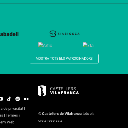
MOSTRA TOTS ELS PATROCINADORS
ca de privacitat
|
©
Castellers de Vilafranca
tots els
es
|
Termes i
drets reservats
seny Web