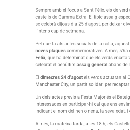
Sempre amb el focus a Sant Fèlix, els de verd 
castells de Gamma Extra. El típic assaig especi
se celebrà dijous dia 25 d’agost, per deixar div
l’intens cap de setmana.
Pel que fa als actes socials de la colla, aquest 
noves plaques
commemoratives. A més, s’ha 
Fèlix,
que ha determinat que els verds encetara
celebrat el penúltim
assaig general
abans de l
El
dimecres 24 d’agost
els verds actuaran al C
Manchester City, un partit solidari per recaptar
Un dels actes previs a Festa Major és el Bateig
interessades en participar-hi cal que ens enviï
indicant el nom del nen o nena, la seva edat, i
A més, la mateixa tarda, a les 18 h, els Castel