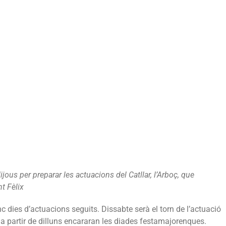
jous per preparar les actuacions del Catllar, l’Arboç, que
t Fèlix
nc dies d’actuacions seguits. Dissabte serà el torn de l’actuació
 i a partir de dilluns encararan les diades festamajorenques.