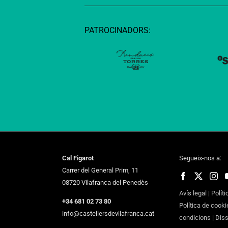
PATROCINADORS:
Cal Figarot
Segueix-nos a:
Carrer del General Prim, 11
08720 Vilafranca del Penedès
Avís legal
|
Políti
+34 681 02 73 80
Política de cooki
info@castellersdevilafranca.cat
condicions
|
Dis