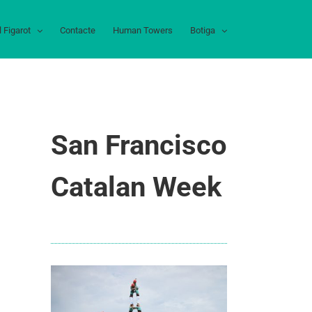
l Figarot
Contacte
Human Towers
Botiga
San Francisco
Catalan Week