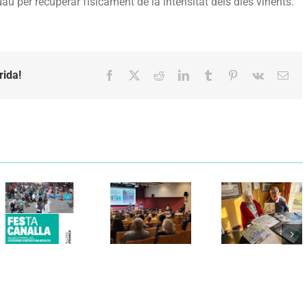
Nau per recuperar físicament de la intensitat dels dies vinents.
rida!
Facebook
X
Reddit
LinkedIn
Tumblr
Pinterest
Vk
Emai
Els Verds
Cal Figarot
presenten el
lidera el
llibre
primer
“Petita
projecte
història
d’energia
dels
comunitària
Castellers
de
de
Vilafranca
Vilafranca”