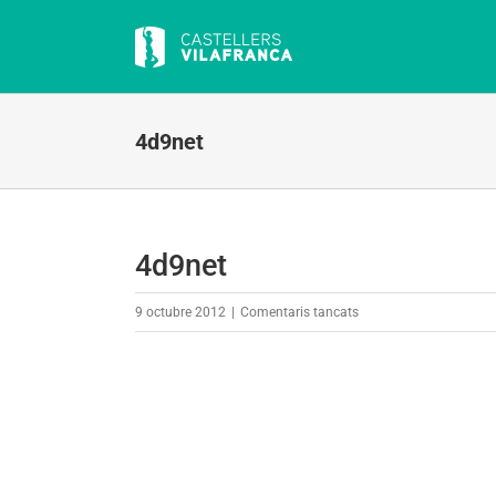
Skip
to
content
4d9net
4d9net
a
9 octubre 2012
|
Comentaris tancats
4d9net