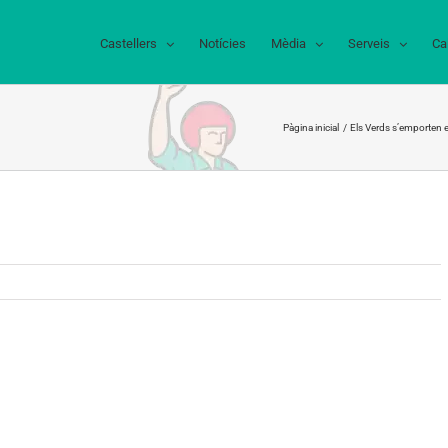
Castellers
Notícies
Mèdia
Serveis
Ca
Pàgina inicial
Els Verds s’emporten e