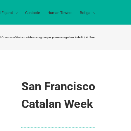
l Figarot
Contacte
Human Towers
Botiga
l Concurs a Vilafranca i descarreguen per primera vegada el 4 de 9
4d9net
San Francisco
Catalan Week