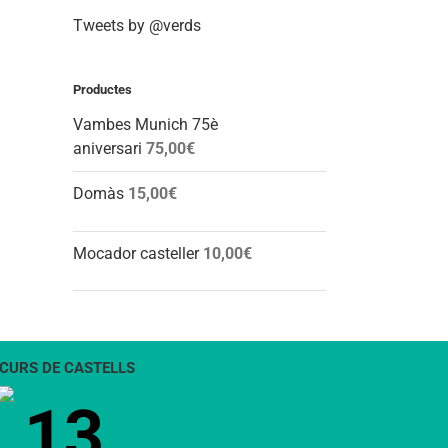
Tweets by @verds
Productes
Vambes Munich 75è
aniversari
75,00
€
Domàs
15,00
€
Mocador casteller
10,00
€
CURS DE CASTELLS
13