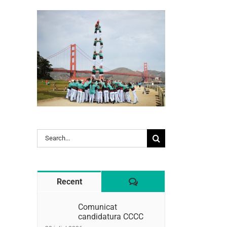
l:
Search
for:
Comentaris
Recent
Comunicat
candidatura CCCC