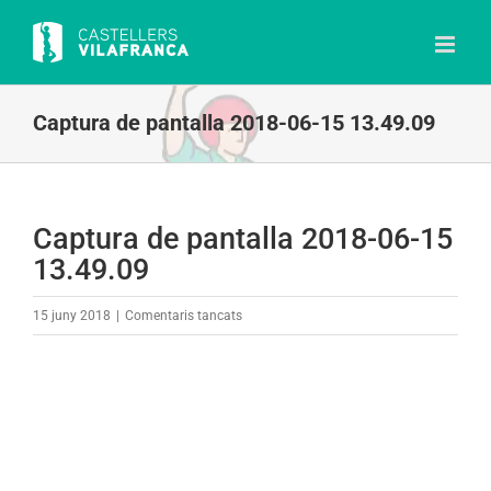
Skip
to
content
Captura de pantalla 2018-06-15 13.49.09
Captura de pantalla 2018-06-15
13.49.09
a
15 juny 2018
|
Comentaris tancats
Captura
de
pantalla
2018-
06-
15