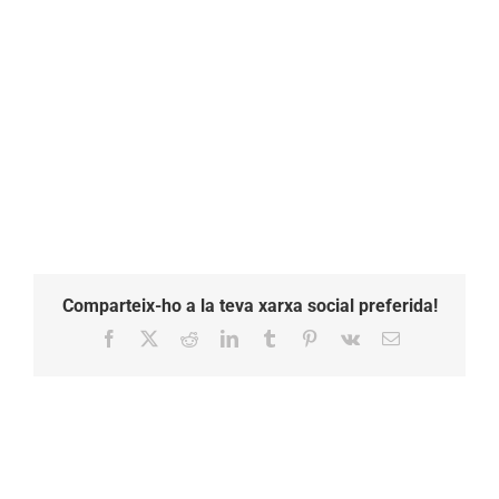
13.49.09
Comparteix-ho a la teva xarxa social preferida!
Facebook
X
Reddit
LinkedIn
Tumblr
Pinterest
Vk
Email: