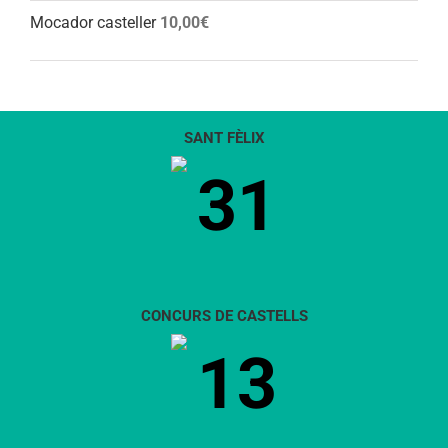
Mocador casteller
10,00
€
SANT FÈLIX
31
CONCURS DE CASTELLS
13