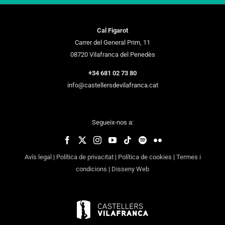
Cal Figarot
Carrer del General Prim, 11
08720 Vilafranca del Penedès
+34 681 02 73 80
info@castellersdevilafranca.cat
Segueix-nos a:
Avís legal
|
Política de privacitat
|
Política de cookies
|
Termes i
condicions
|
Disseny Web