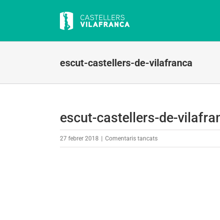
Skip
to
content
escut-castellers-de-vilafranca
escut-castellers-de-vilafra
a
27 febrer 2018
|
Comentaris tancats
escut-
castellers-
de-
vilafranca