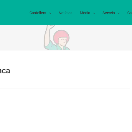
Castellers
Notícies
Mèdia
Serveis
Ca
nca