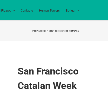
l Figarot
Contacte
Human Towers
Botiga
Pàgina inicial
escut-castellers-de-vilafranca
San Francisco
Catalan Week