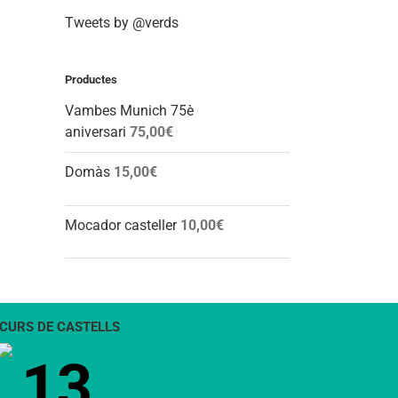
Tweets by @verds
Productes
Vambes Munich 75è
aniversari
75,00
€
Domàs
15,00
€
Mocador casteller
10,00
€
CURS DE CASTELLS
13