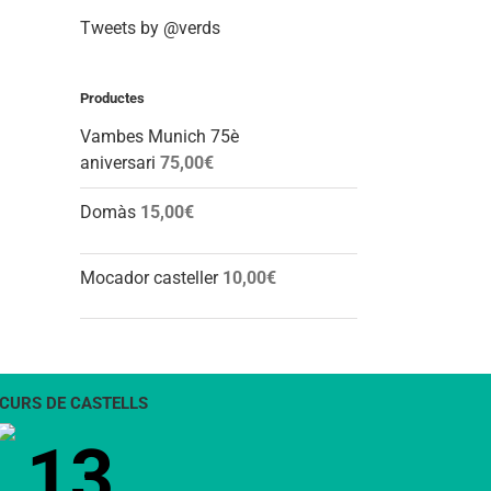
Tweets by @verds
Productes
Vambes Munich 75è
aniversari
75,00
€
Domàs
15,00
€
Mocador casteller
10,00
€
CURS DE CASTELLS
13