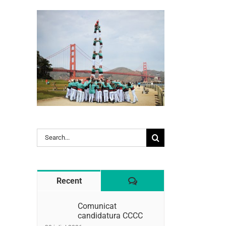
l:
Search
for:
Comentaris
Recent
Comunicat
candidatura CCCC