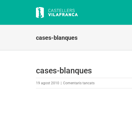
Skip
to
content
cases-blanques
cases-blanques
a
19 agost 2010
|
Comentaris tancats
cases-
blanques