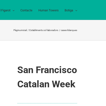
l Figarot
Contacte
Human Towers
Botiga
Pàgina inicial
Establiments col·laboradors
cases-blanques
San Francisco
Catalan Week