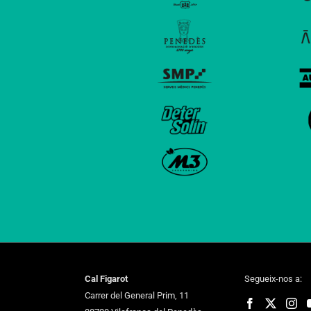
Cal Figarot
Segueix-nos a:
Carrer del General Prim, 11