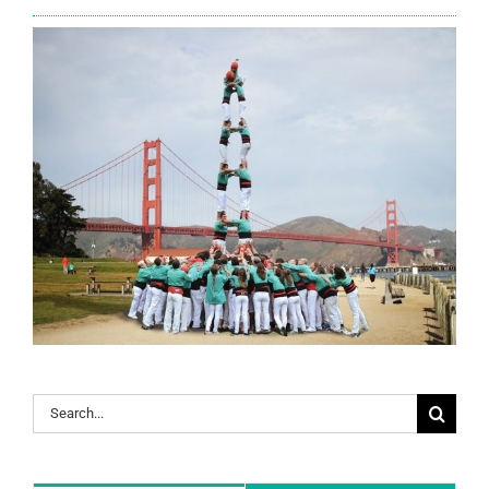
Search
for: