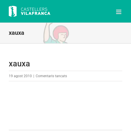
Skip
to
content
xauxa
xauxa
a
19 agost 2010
|
Comentaris tancats
xauxa