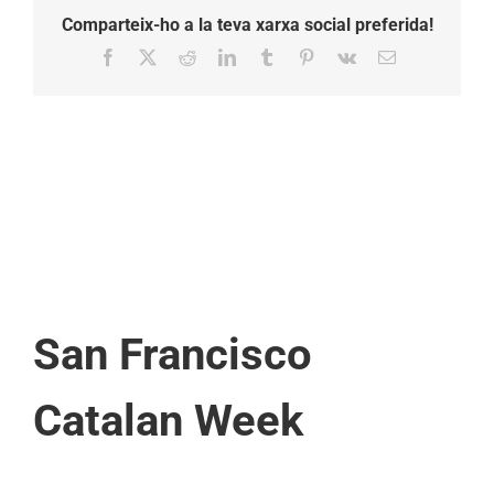
Comparteix-ho a la teva xarxa social preferida!
Facebook
X
Reddit
LinkedIn
Tumblr
Pinterest
Vk
Email:
San Francisco
Catalan Week