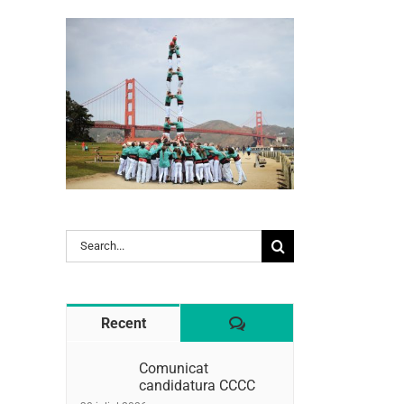
Search
l:
for:
Comentaris
Recent
Comunicat
candidatura CCCC