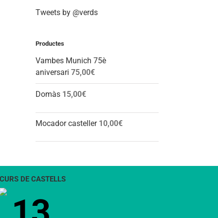
Tweets by @verds
Productes
Vambes Munich 75è
aniversari
75,00
€
Domàs
15,00
€
Mocador casteller
10,00
€
CURS DE CASTELLS
13