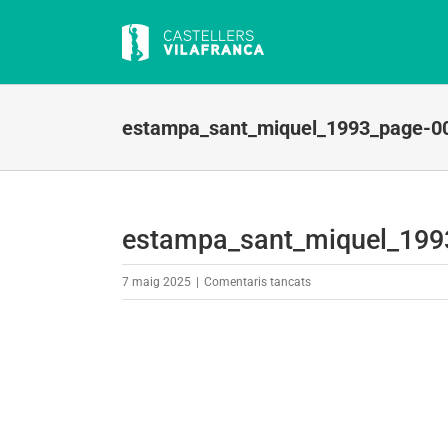
Skip
to
content
estampa_sant_miquel_1993_page-0
estampa_sant_miquel_199
a
7 maig 2025
|
Comentaris tancats
estampa_sant_miquel_19
0001