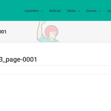
Castellers
Notícies
Mèdia
Serveis
Ca
001
3_page-0001
93_page-