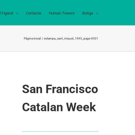
l Figarot
Contacte
Human Towers
Botiga
Pàgina inicial
estampa_sant_miquel_1993_page-0001
San Francisco
Catalan Week