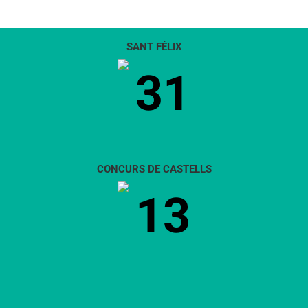
SANT FÈLIX
31
CONCURS DE CASTELLS
13