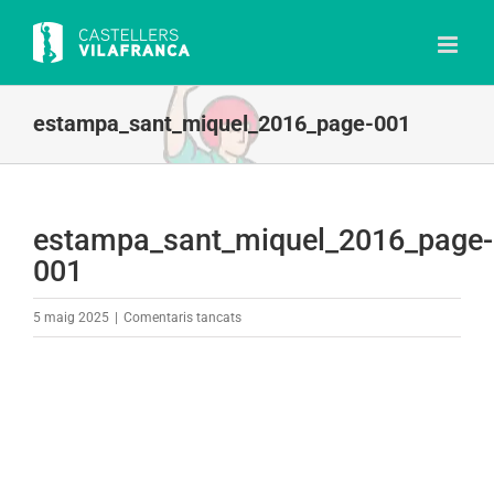
Skip
to
content
estampa_sant_miquel_2016_page-001
estampa_sant_miquel_2016_page-
001
a
5 maig 2025
|
Comentaris tancats
estampa_sant_miquel_2016_page-
001