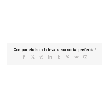
Comparteix-ho a la teva xarxa social preferida!
Facebook
X
Reddit
LinkedIn
Tumblr
Pinterest
Vk
Email: