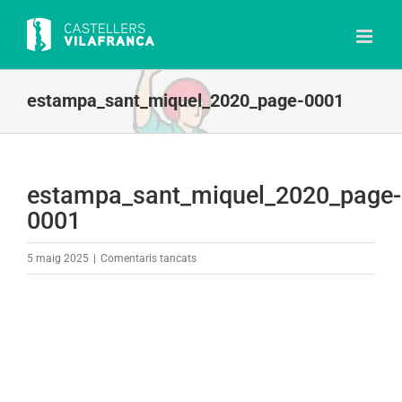
Skip
to
content
estampa_sant_miquel_2020_page-0001
estampa_sant_miquel_2020_page-
0001
a
5 maig 2025
|
Comentaris tancats
estampa_sant_miquel_2020_page-
0001