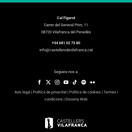
Cal Figarot
Carrer del General Prim, 11
08720 Vilafranca del Penedès
+34 681 02 73 80
info@castellersdevilafranca.cat
Segueix-nos a:
Avís legal
|
Política de privacitat
|
Política de cookies
|
Termes i
condicions
|
Disseny Web