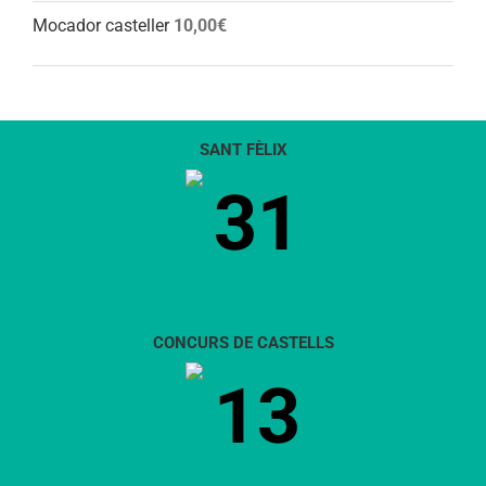
Mocador casteller
10,00
€
SANT FÈLIX
31
CONCURS DE CASTELLS
13