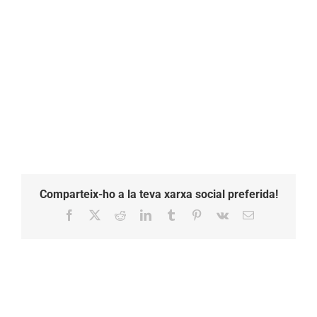
Comparteix-ho a la teva xarxa social preferida!
Facebook
X
Reddit
LinkedIn
Tumblr
Pinterest
Vk
Email: