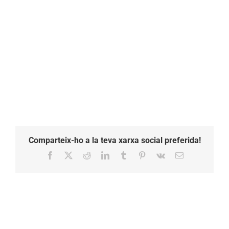
Comparteix-ho a la teva xarxa social preferida!
Facebook
X
Reddit
LinkedIn
Tumblr
Pinterest
Vk
Email: