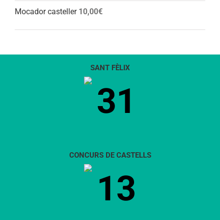
Mocador casteller
10,00
€
SANT FÈLIX
31
CONCURS DE CASTELLS
13