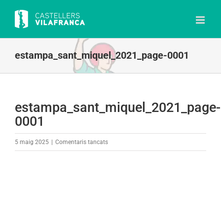
Skip
to
content
estampa_sant_miquel_2021_page-0001
estampa_sant_miquel_2021_page-
0001
a
5 maig 2025
|
Comentaris tancats
estampa_sant_miquel_2021_page-
0001