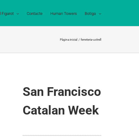
l Figarot
Contacte
Human Towers
Botiga
Pàgina inicial
ferreteria-ustrell
San Francisco
Catalan Week