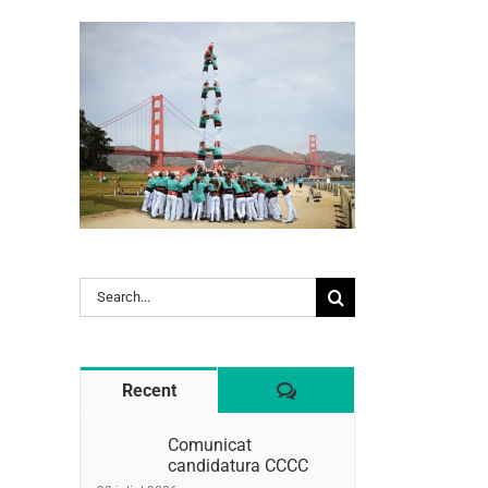
l:
Search
for:
Comentaris
Recent
Comunicat
candidatura CCCC