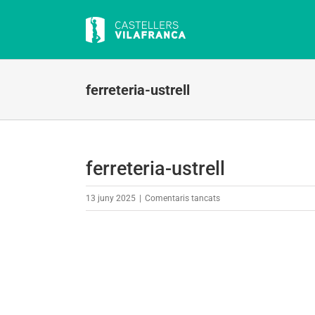
Skip
to
content
ferreteria-ustrell
ferreteria-ustrell
a
13 juny 2025
|
Comentaris tancats
ferreteria-
ustrell