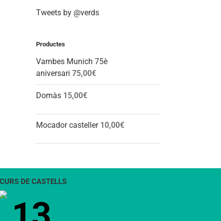
Tweets by @verds
Productes
Vambes Munich 75è
aniversari
75,00
€
Domàs
15,00
€
Mocador casteller
10,00
€
CURS DE CASTELLS
13