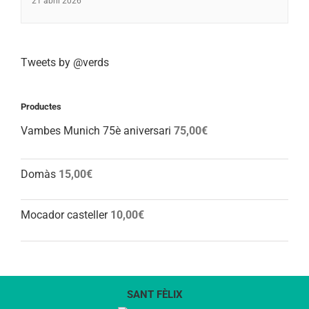
21 abril 2026
Tweets by @verds
Productes
Vambes Munich 75è aniversari
75,00
€
Domàs
15,00
€
Mocador casteller
10,00
€
SANT FÈLIX