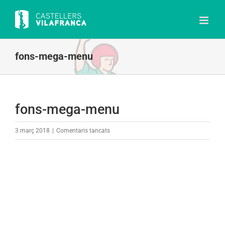
Skip
to
content
fons-mega-menu
fons-mega-menu
a
3 març 2018
|
Comentaris tancats
fons-
mega-
menu