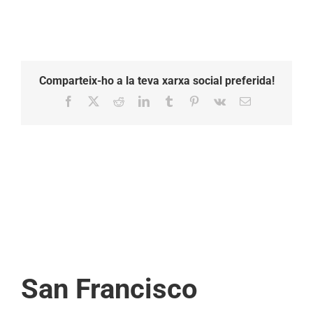
Comparteix-ho a la teva xarxa social preferida!
Facebook
X
Reddit
LinkedIn
Tumblr
Pinterest
Vk
Email:
San Francisco