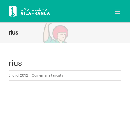
Skip
to
content
rius
rius
a
3 juliol 2012
|
Comentaris tancats
rius