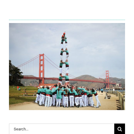
Search
for: