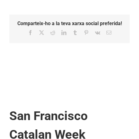
Comparteix-ho a la teva xarxa social preferida!
Facebook
X
Reddit
LinkedIn
Tumblr
Pinterest
Vk
Email:
San Francisco
Catalan Week