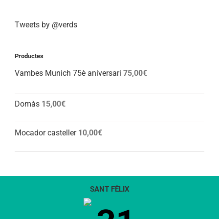
Tweets by @verds
Productes
Vambes Munich 75è aniversari
75,00
€
Domàs
15,00
€
Mocador casteller
10,00
€
SANT FÈLIX