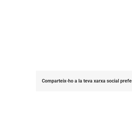
la
història
Comparteix-ho a la teva xarxa social prefe