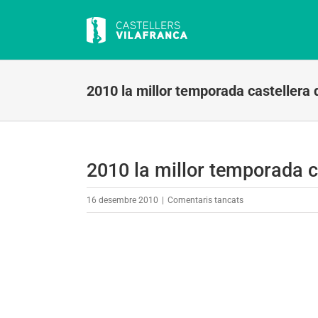
Skip
to
content
2010 la millor temporada castellera d
2010 la millor temporada ca
a
16 desembre 2010
|
Comentaris tancats
2010
la
millor
temporada
castellera
de