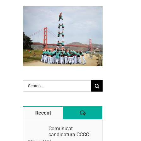
Search
l:
for:
Comentaris
Recent
Comunicat
candidatura CCCC