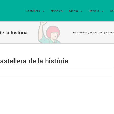
Castellers
Notícies
Mèdia
Serveis
Ca
e la història
Pàgina inicial
Gràcies per ajudar-nos
stellera de la història