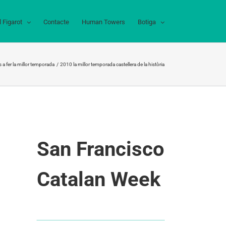
l Figarot
Contacte
Human Towers
Botiga
 a fer la millor temporada
2010 la millor temporada castellera de la història
San Francisco
Catalan Week