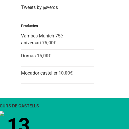
Tweets by @verds
Productes
Vambes Munich 75è
aniversari
75,00
€
Domàs
15,00
€
Mocador casteller
10,00
€
CURS DE CASTELLS
13