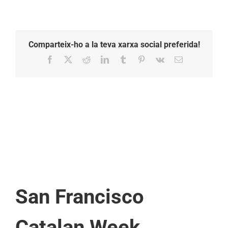
Comparteix-ho a la teva xarxa social preferida!
Facebook
X
Reddit
LinkedIn
Tumblr
Pinterest
Vk
Email:
San Francisco
Catalan Week