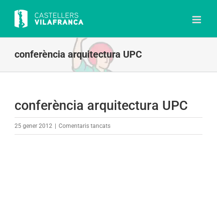
Skip
to
content
conferència arquitectura UPC
conferència arquitectura UPC
a
25 gener 2012
|
Comentaris tancats
conferència
arquitectura
UPC