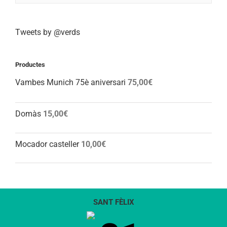
Tweets by @verds
Productes
Vambes Munich 75è aniversari
75,00
€
Domàs
15,00
€
Mocador casteller
10,00
€
SANT FÈLIX