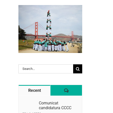
l:
Search
for:
Comentaris
Recent
Comunicat
candidatura CCCC