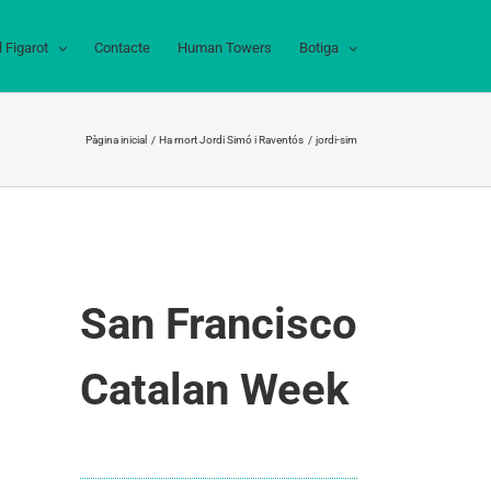
l Figarot
Contacte
Human Towers
Botiga
Pàgina inicial
Ha mort Jordi Simó i Raventós
jordi-sim
San Francisco
Catalan Week