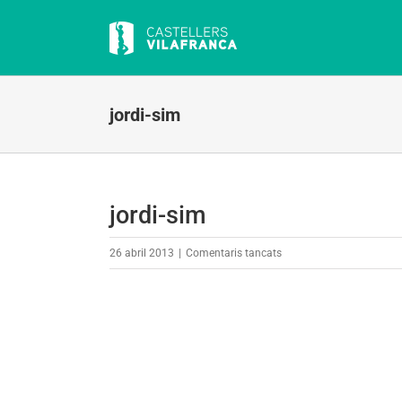
Skip
to
content
jordi-sim
jordi-sim
a
26 abril 2013
|
Comentaris tancats
jordi-
sim