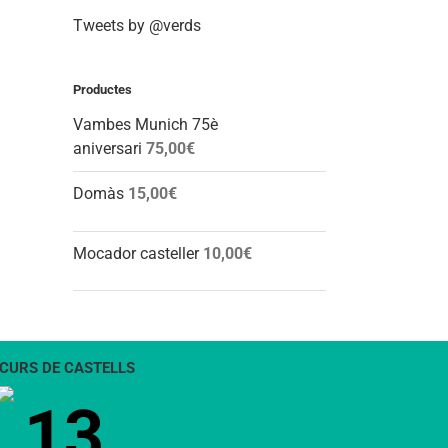
Tweets by @verds
Productes
Vambes Munich 75è
aniversari
75,00
€
Domàs
15,00
€
Mocador casteller
10,00
€
CURS DE CASTELLS
13