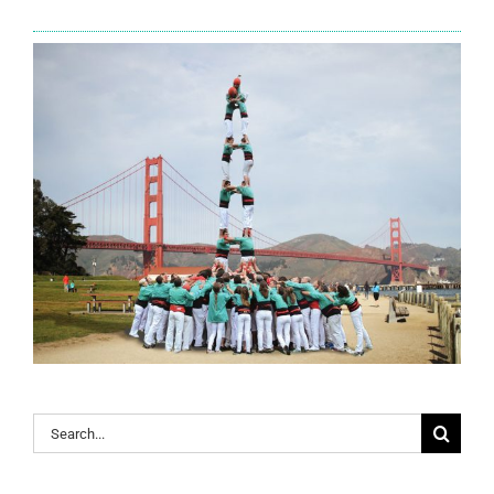
Search
for: