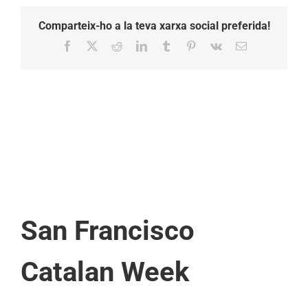
Comparteix-ho a la teva xarxa social preferida!
Facebook
X
Reddit
LinkedIn
Tumblr
Pinterest
Vk
Email:
San Francisco
Catalan Week