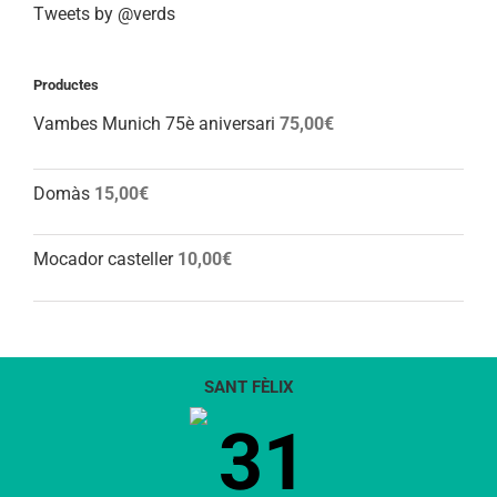
Tweets by @verds
Productes
Vambes Munich 75è aniversari
75,00
€
Domàs
15,00
€
Mocador casteller
10,00
€
SANT FÈLIX
31