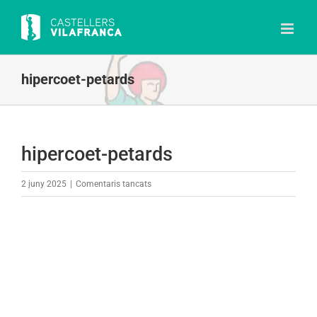
Skip
to
content
hipercoet-petards
hipercoet-petards
a
2 juny 2025
|
Comentaris tancats
hipercoet-
petards