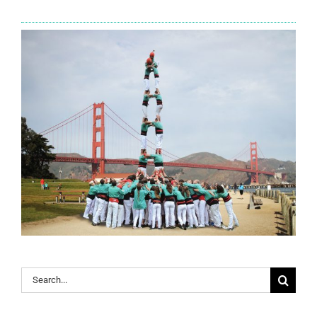
Search
for: