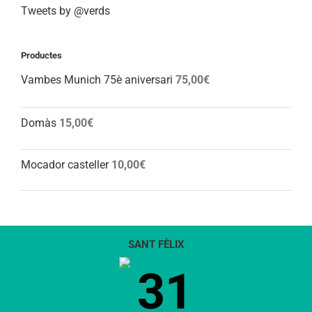
Tweets by @verds
Productes
Vambes Munich 75è aniversari
75,00
€
Domàs
15,00
€
Mocador casteller
10,00
€
SANT FÈLIX
31