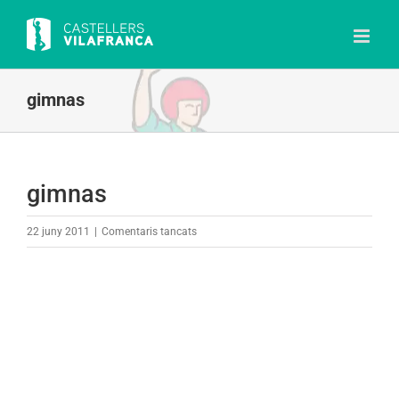
Skip
to
content
gimnas
gimnas
a
22 juny 2011
|
Comentaris tancats
gimnas