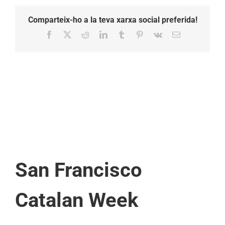
Comparteix-ho a la teva xarxa social preferida!
Facebook
X
Reddit
LinkedIn
Tumblr
Pinterest
Vk
Email:
San Francisco
Catalan Week