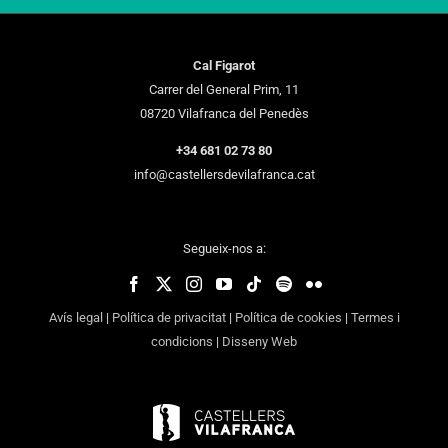
Cal Figarot
Carrer del General Prim, 11
08720 Vilafranca del Penedès
+34 681 02 73 80
info@castellersdevilafranca.cat
Segueix-nos a:
Avís legal
|
Política de privacitat
|
Política de cookies
|
Termes i
condicions
|
Disseny Web