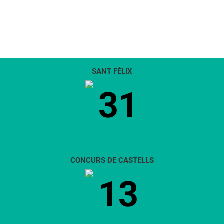
SANT FÈLIX
31
CONCURS DE CASTELLS
13