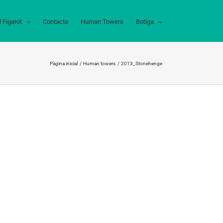
l Figarot
Contacte
Human Towers
Botiga
Pàgina inicial
Human towers
2013_Stonehenge