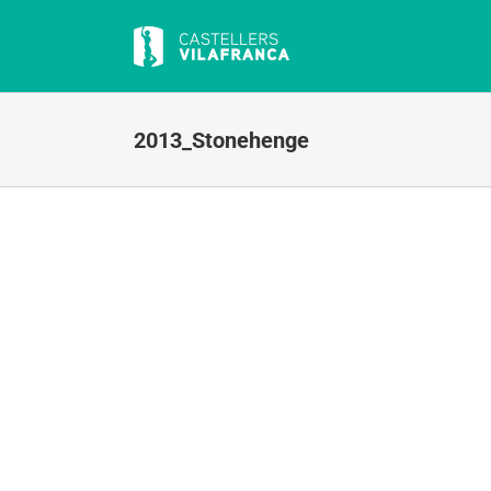
Skip
to
content
2013_Stonehenge