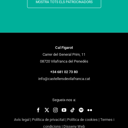
MOSTRA TOTS ELS PATROCINADORS
Cal Figarot
Carrer del General Prim, 11
08720 Vilafranca del Penedès
+34 681 02 73 80
info@castellersdevilafranca.cat
Segueix-nos a:
Avís legal
|
Política de privacitat
|
Política de cookies
|
Termes i
condicions
|
Disseny Web